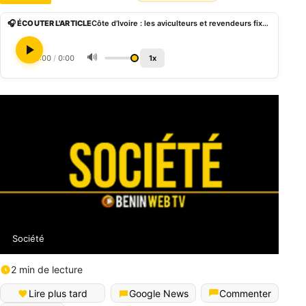
🎧 ÉCOUTER L'ARTICLE
Côte d’Ivoire : les aviculteurs et revendeurs fixent de nouveaux prix pour le poulet et les œufs
🔊
0:00
/
0:00
1x
Société
2 min de lecture
Lire plus tard
Google News
Commenter