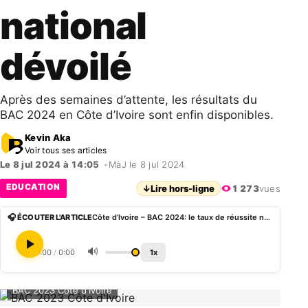
national
dévoilé
Après des semaines d’attente, les résultats du
BAC 2024 en Côte d’Ivoire sont enfin disponibles.
Kevin Aka
Voir tous ses articles
Le 8 jul 2024 à 14:05
•
MàJ le 8 jul 2024
EDUCATION
↓
Lire hors-ligne
1 273
vues
🎧 ÉCOUTER L'ARTICLE
Côte d’Ivoire – BAC 2024: le taux de réussite national dévoilé
🔊
0:00
/
0:00
1x
BAC 2023 Côte d'Ivoire