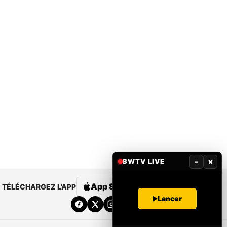
-
x
BWTV LIVE
App Store
Google Play
TÉLÉCHARGEZ L’APP
Lancer