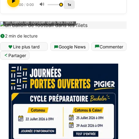
🔊
0:00
/
0:00
1x
un ballon de football dans les filets
2 min de lecture
Lire plus tard
Google News
Commenter
Partager