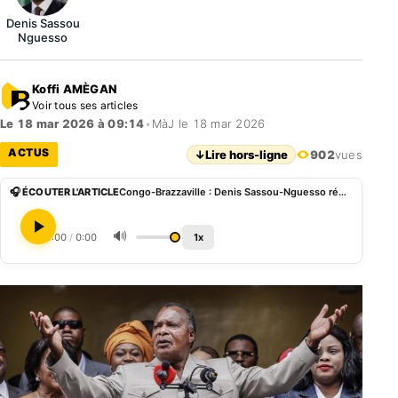
Denis Sassou
Nguesso
Koffi AMÈGAN
Voir tous ses articles
Le 18 mar 2026 à 09:14
•
MàJ le 18 mar 2026
ACTUS
↓
Lire hors-ligne
902
vues
🎧 ÉCOUTER L'ARTICLE
Congo-Brazzaville : Denis Sassou-Nguesso réélu pour un cinquième mandat
🔊
0:00
/
0:00
1x