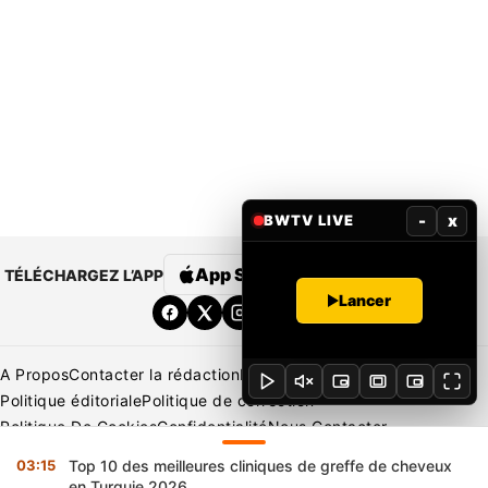
-
x
BWTV LIVE
App Store
Google Play
TÉLÉCHARGEZ L’APP
Lancer
A Propos
Contacter la rédaction
Rédaction
Mentions légales
Politique éditoriale
Politique de correction
Politique De Cookies
Confidentialité
Nous Contacter
Applications
BeNews | France
BeNews | Ivoire
03:15
Top 10 des meilleures cliniques de greffe de cheveux
Copyright © 2026 BENIN WEB TV | Tous Droits Réservés
en Turquie 2026