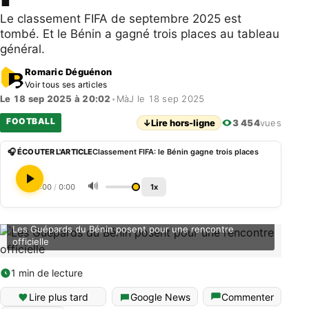
Le classement FIFA de septembre 2025 est
tombé. Et le Bénin a gagné trois places au tableau
général.
Romaric Déguénon
Voir tous ses articles
Le 18 sep 2025 à 20:02
•
MàJ le 18 sep 2025
FOOTBALL
↓
Lire hors-ligne
3 454
vues
🎧 ÉCOUTER L'ARTICLE
Classement FIFA: le Bénin gagne trois places
🔊
0:00
/
0:00
1x
Les Guépards du Bénin posent pour une rencontre
officielle
1 min de lecture
Lire plus tard
Google News
Commenter