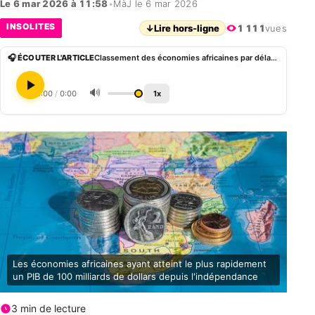
Le 6 mar 2026 à 11:58
•
MàJ le 6 mar 2026
INSOLITES
↓
Lire hors-ligne
1 111
vues
🎧 ÉCOUTER L'ARTICLE
Classement des économies africaines par délai pour atteindre 100 milliards de dollars de PIB depuis l’indépendance
🔊
0:00
/
0:00
1x
Les économies africaines ayant atteint le plus rapidement
un PIB de 100 milliards de dollars depuis l'indépendance
3 min de lecture