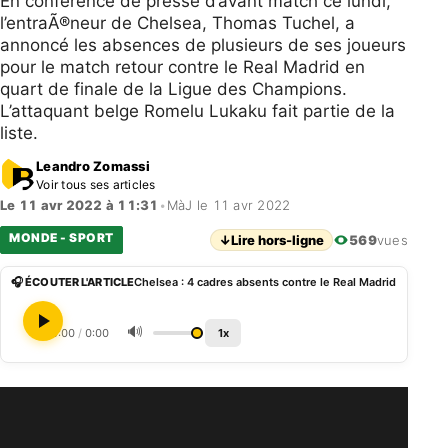
En conférence de presse d’avant match ce lundi,
l’entraÃ®neur de Chelsea, Thomas Tuchel, a
annoncé les absences de plusieurs de ses joueurs
pour le match retour contre le Real Madrid en
quart de finale de la Ligue des Champions.
L’attaquant belge Romelu Lukaku fait partie de la
liste.
Leandro Zomassi
Voir tous ses articles
Le 11 avr 2022 à 11:31
•
MàJ le 11 avr 2022
MONDE - SPORT
↓
Lire hors-ligne
569
vues
🎧 ÉCOUTER L'ARTICLE
Chelsea : 4 cadres absents contre le Real Madrid
🔊
0:00
/
0:00
1x