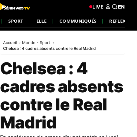
LIVE
EN
SPORT
ELLE
COMMUNIQUÉS
REFLEXION
Accueil
Monde - Sport
Chelsea : 4 cadres absents contre le Real Madrid
Chelsea : 4
cadres absents
contre le Real
Madrid