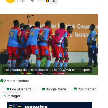
🔊
0:00
/
0:00
1x
Les joueurs de la sélection A' de la RDC@Africa top sport
2 min de lecture
Lire plus tard
Google News
Commenter
Partager