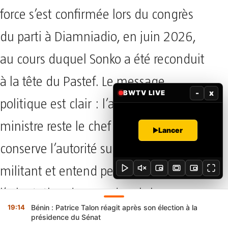
force s’est confirmée lors du congrès
du parti à Diamniadio, en juin 2026,
au cours duquel Sonko a été reconduit
à la tête du Pastef. Le message
-
x
BWTV LIVE
politique est clair : l’ancien Premier
ministre reste le chef du parti,
Lancer
conserve l’autorité sur l’appareil
militant et entend peser sur
l’orientation du pays depuis le
19:14
Bénin : Patrice Talon réagit après son élection à la
Parlement.
présidence du Sénat