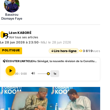
Bassirou
Diomaye Faye
Léon KABORÉ
Voir tous ses articles
Le 28 jun 2026 à 23:50
•
MàJ le 28 jun 2026
POLITIQUE
↓
Lire hors-ligne
3 619
vues
🎧 ÉCOUTER L'ARTICLE
Au Sénégal, la nouvelle révision de la Constitution au cœur d’un duel fratricide
🔊
0:00
/
0:00
1x