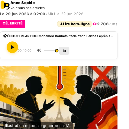
Anne Sophie
Voir tous ses articles
Le 29 jun 2026 à 02:00
•
MàJ le 29 jun 2026
CÉLÉBRITÉ
↓
Lire hors-ligne
2 706
vues
🎧 ÉCOUTER L'ARTICLE
Mohamed Bouhafsi tacle Yann Barthès après ses propos sur la canicule
🔊
0:00
/
0:00
1x
Illustration editoriale generee par IA.