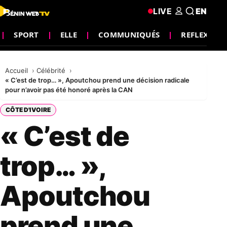
LIVE
EN
SPORT
ELLE
COMMUNIQUÉS
REFLEXION
Accueil
Célébrité
« C’est de trop… », Apoutchou prend une décision radicale
pour n’avoir pas été honoré après la CAN
CÔTE D'IVOIRE
« C’est de
trop… »,
Apoutchou
prend une