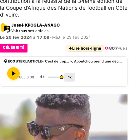
contribution à la réussite de la 34ème édition de
la Coupe d’Afrique des Nations de football en Côte
d’Ivoire.
Josué KPOGLA-ANAGO
Voir tous ses articles
Le 29 fev 2024 à 17:08
•
MàJ le 29 fev 2024
CÉLÉBRITÉ
↓
Lire hors-ligne
807
vues
🎧 ÉCOUTER L'ARTICLE
« C’est de trop… », Apoutchou prend une décision radicale pour n’avoir pas été honoré après la CAN
🔊
0:00
/
0:00
1x