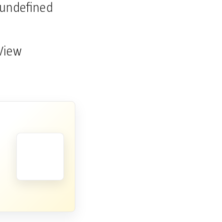
undefined
»View