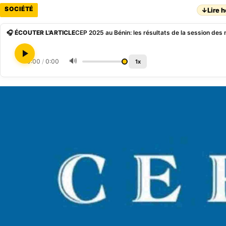
SOCIÉTÉ
↓
Lire h
🎧 ÉCOUTER L'ARTICLE
🔊
0:00
/
0:00
1x