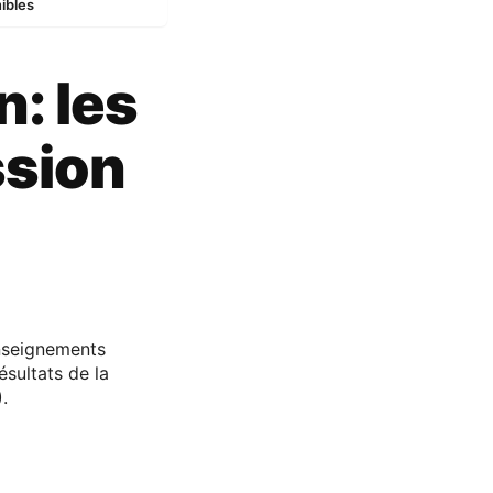
ibles
: les
ssion
nseignements
ésultats de la
.