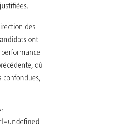
ustifiées.
rection des
andidats ont
e performance
précédente, où
ns confondues,
er
rl=undefined