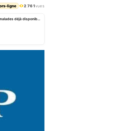
ors-ligne
2 761
vues
CEP 2025 au Bénin: les résultats de la session des malades déjà disponibles