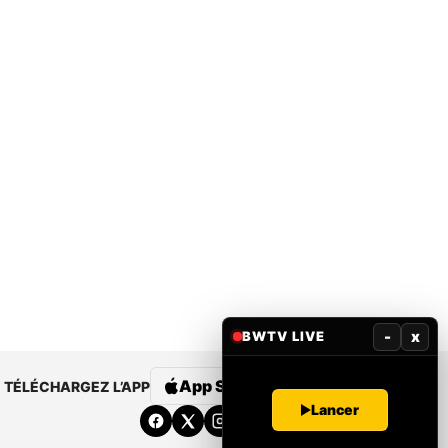
-
x
BWTV LIVE
App Store
Google Play
TÉLÉCHARGEZ L’APP
Lancer