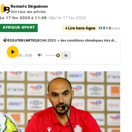
Romaric Déguénon
Voir tous ses articles
Le 17 fev 2024 à 11:49
•
MàJ le 17 fev 2024
AFRIQUE-SPORT
↓
Lire hors-ligne
814
vues
🎧 ÉCOUTER L'ARTICLE
CAN 2023: « des conditions climatiques très difficiles », Regragui sur la sortie précoce du Maroc
🔊
0:00
/
0:00
1x