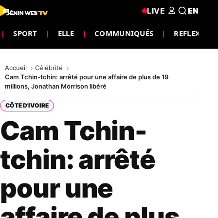
LIVE
EN
SPORT
ELLE
COMMUNIQUÉS
REFLEXION
Accueil
Célébrité
Cam Tchin-tchin: arrêté pour une affaire de plus de 19
millions, Jonathan Morrison libéré
CÔTE D'IVOIRE
Cam Tchin-
tchin: arrêté
pour une
affaire de plus