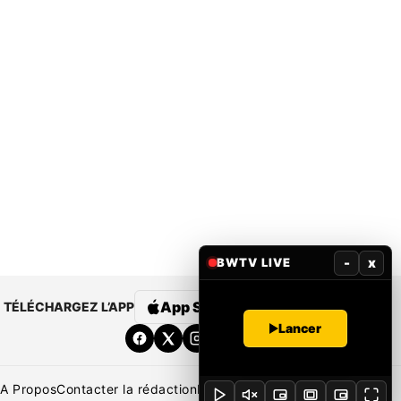
-
x
BWTV LIVE
App Store
Google Play
TÉLÉCHARGEZ L’APP
Lancer
A Propos
Contacter la rédaction
Rédaction
Mentions légales