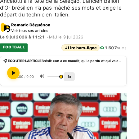
Ancelotti à la tête de la Seleção. L’ancien Ballon
d’Or brésilien n’a pas mâché ses mots et exige le
départ du technicien italien.
Romaric Déguénon
Voir tous ses articles
Le 9 jul 2026 à 11:21
•
MàJ le 9 jul 2026
FOOTBALL
↓
Lire hors-ligne
1 507
vues
🎧 ÉCOUTER L'ARTICLE
Brésil: «on a ce maudit, qui a perdu et qui va encore continuer», Romario réclame le départ d’Ancelotti
🔊
0:00
/
0:00
1x