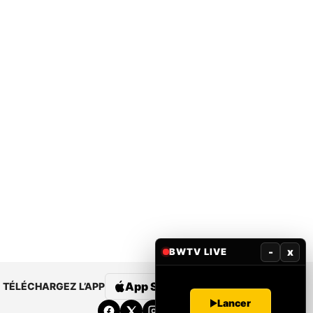
-
x
BWTV LIVE
App Store
Google Play
TÉLÉCHARGEZ L’APP
Lancer