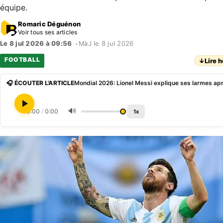
équipe.
Romaric Déguénon
Voir tous ses articles
Le 8 jul 2026 à 09:56
•
MàJ le 8 jul 2026
FOOTBALL
↓
Lire h
🎧 ÉCOUTER L'ARTICLE
🔊
0:00
/
0:00
1x