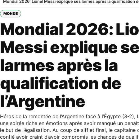
Mondial 2026: Lionel Messi explique ses larmes après la qualification d
MONDE
Mondial 2026: Lio
Messi explique s
larmes après la
qualification de
l’Argentine
Héros de la remontée de l’Argentine face à l’Égypte (3-2), 
une soirée riche en émotions après avoir manqué un penal
le but de l’égalisation. Au coup de sifflet final, le capitaine 
confié avoir craint d’avoir compromis les chances de qualif