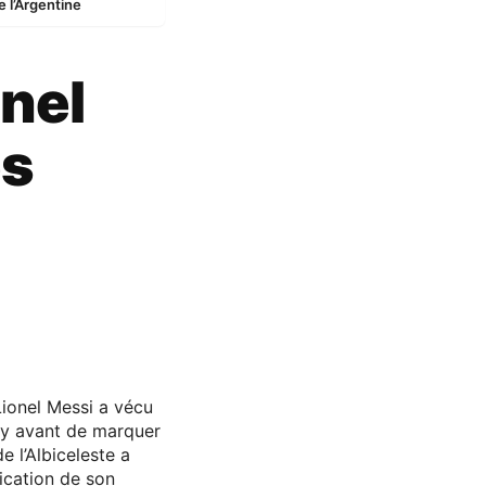
e l’Argentine
nel
es
Lionel Messi a vécu
ty avant de marquer
de l’Albiceleste a
ication de son