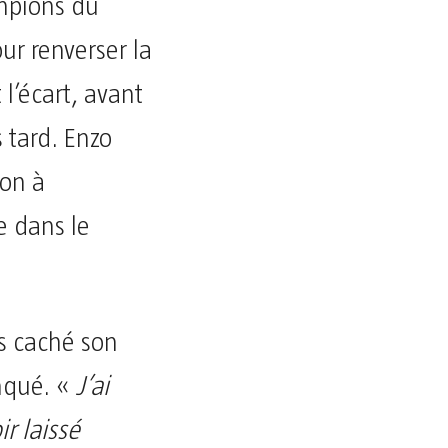
mpions du
ur renverser la
 l’écart, avant
 tard. Enzo
ion à
re dans le
as caché son
nqué. «
J’ai
r laissé