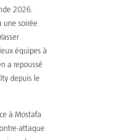
onde 2026.
u une soirée
Yasser
 deux équipes à
ien a repoussé
ty depuis le
âce à Mostafa
contre-attaque