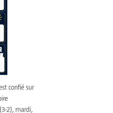
est confié sur
oire
 (3-2), mardi,