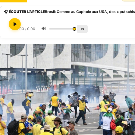
🎧 ÉCOUTER L'ARTICLE
🔊
0:00
/
0:00
1x