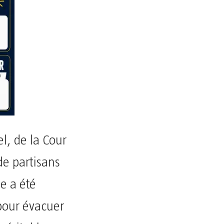
el, de la Cour
e partisans
ée a été
 pour évacuer