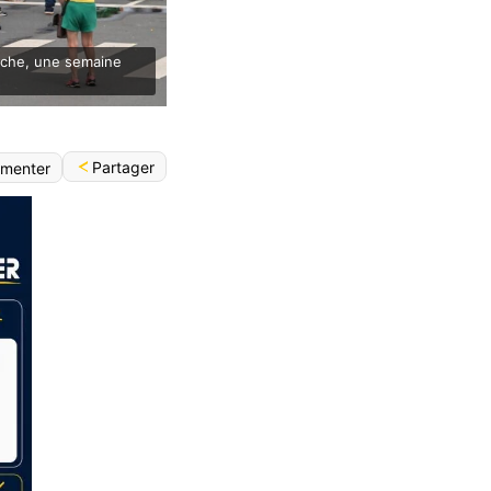
anche, une semaine
Partager
menter