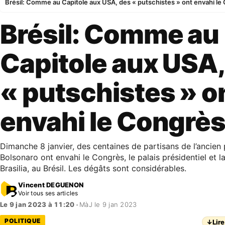
Brésil: Comme au Capitole aux USA, des « putschistes » ont envahi le
Brésil: Comme au
Capitole aux USA,
« putschistes » o
envahi le Congrè
Dimanche 8 janvier, des centaines de partisans de l’ancien 
Bolsonaro ont envahi le Congrès, le palais présidentiel et 
Brasilia, au Brésil. Les dégâts sont considérables.
Vincent DEGUENON
Voir tous ses articles
Le 9 jan 2023 à 11:20
•
MàJ le 9 jan 2023
POLITIQUE
↓
Lire