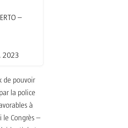
ERTO –
, 2023
ux de pouvoir
ar la police
avorables à
i le Congrès –