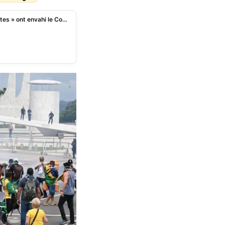
Brésil: Comme au Capitole aux USA, des « putschistes » ont envahi le Congrès