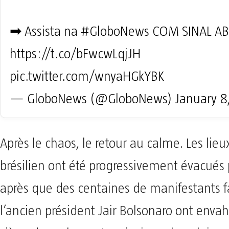
➡ Assista na
#GloboNews
COM SINAL AB
https://t.co/bFwcwLqjJH
pic.twitter.com/wnyaHGkYBK
— GloboNews (@GloboNews)
January 8
Après le chaos, le retour au calme. Les lie
brésilien ont été progressivement évacués p
après que des centaines de manifestants f
l’ancien président Jair Bolsonaro ont envah