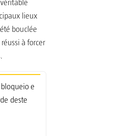
véritable
cipaux lieux
 été bouclée
 réussi à forcer
.
 bloqueio e
rde deste