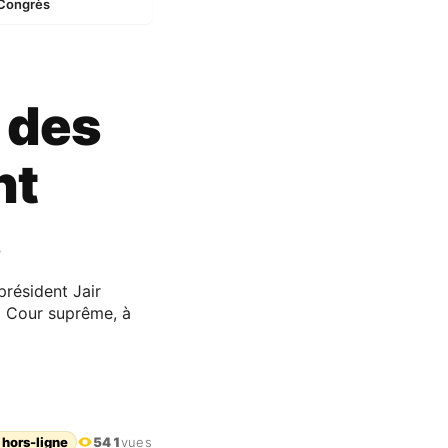
 Congrès
 des
nt
s
président Jair
la Cour suprême, à
 hors-ligne
541
vues