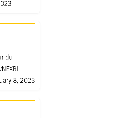
2023
ur du
wNEXRl
uary 8, 2023