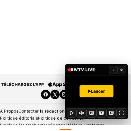
-
x
BWTV LIVE
App Store
Google Play
TÉLÉCHARGEZ L’APP
Lancer
A Propos
Contacter la rédaction
Rédaction
Mentions légales
Politique éditoriale
Politique de correction
Politique De Cookies
Confidentialité
Nous Contacter