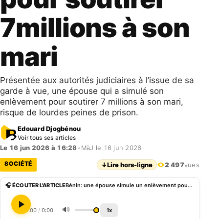
7millions à son
mari
Présentée aux autorités judiciaires à l’issue de sa
garde à vue, une épouse qui a simulé son
enlèvement pour soutirer 7 millions à son mari,
risque de lourdes peines de prison.
Edouard Djogbénou
Voir tous ses articles
Le 16 jun 2026 à 16:28
•
MàJ le 16 jun 2026
SOCIÉTÉ
↓
Lire hors-ligne
2 497
vues
🎧 ÉCOUTER L'ARTICLE
Bénin: une épouse simule un enlèvement pour soutirer 7millions à son mari
🔊
0:00
/
0:00
1x