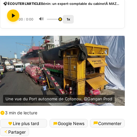
🎧 ÉCOUTER L'ARTICLE
Bénin: un expert-comptable du cabinetÂ MAZARS nommé liquidateur de la SOBEMAP
🔊
0:00
/
0:00
1x
Une vue du Port autonome de Cotonou. @Gangan Prod
3 min de lecture
Lire plus tard
Google News
Commenter
Partager