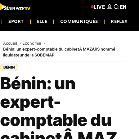
LIVE
EN
SPORT
ELLE
COMMUNIQUÉS
REFLEXION
Accueil
Economie
Bénin: un expert-comptable du cabinetÂ MAZARS nommé
liquidateur de la SOBEMAP
BÉNIN
Bénin: un
expert-
comptable du
cabinetÂ MAZ