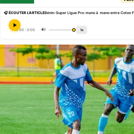
🎧 ÉCOUTER L'ARTICLE
🔊
0:00
/
0:00
1x