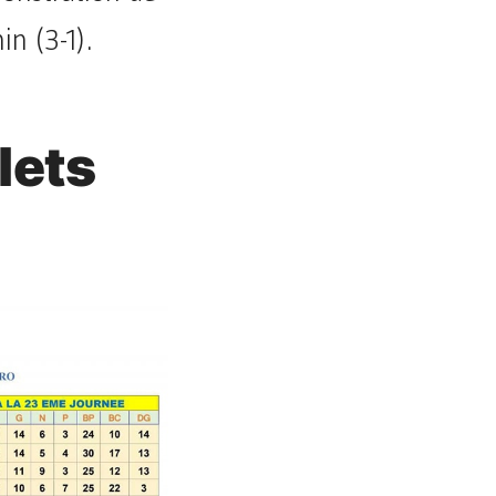
in (3-1).
lets