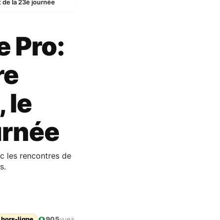
 de la 23è journée
 Pro:
re
 le
urnée
ec les rencontres de
s.
 hors-ligne
905
vues