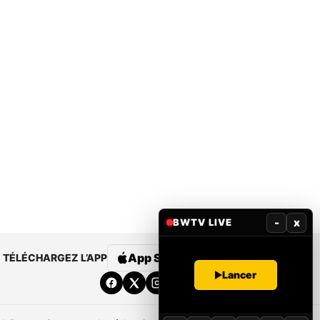
-
x
BWTV LIVE
App Store
Google Play
TÉLÉCHARGEZ L’APP
Lancer