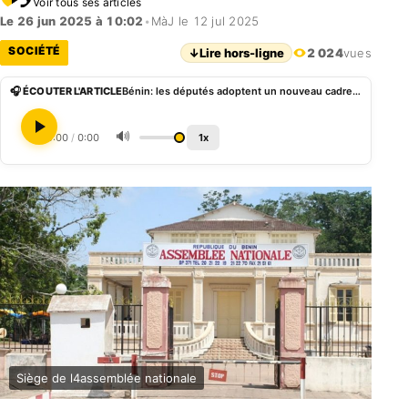
Voir tous ses articles
Le 26 jun 2025 à 10:02
•
MàJ le 12 jul 2025
SOCIÉTÉ
↓
Lire hors-ligne
2 024
vues
🎧 ÉCOUTER L'ARTICLE
Bénin: les députés adoptent un nouveau cadre légal pour le secteur de la microfinance
🔊
0:00
/
0:00
1x
Siège de l4assemblée nationale