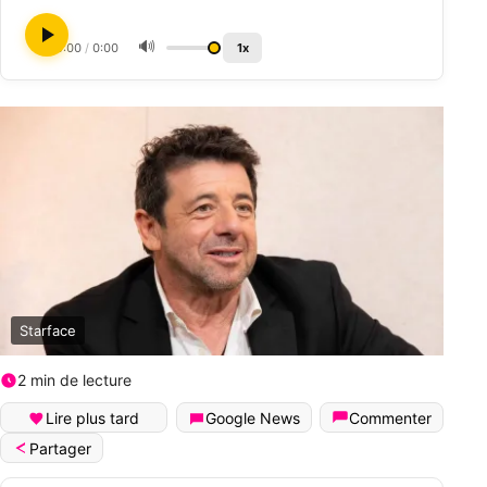
🔊
0:00
/
0:00
1x
Starface
2 min de lecture
Lire plus tard
Google News
Commenter
Partager