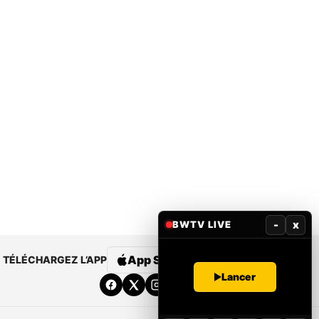
-
x
BWTV LIVE
App Store
Google Play
TÉLÉCHARGEZ L’APP
Lancer