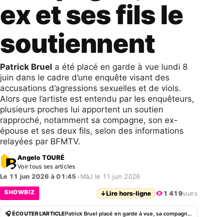
ex et ses fils le
soutiennent
Patrick Bruel
a été placé en garde à vue lundi 8
juin dans le cadre d’une enquête visant des
accusations d’agressions sexuelles et de viols.
Alors que l’artiste est entendu par les enquêteurs,
plusieurs proches lui apportent un soutien
rapproché, notamment sa compagne, son ex-
épouse et ses deux fils, selon des informations
relayées par BFMTV.
Angelo TOURÉ
Voir tous ses articles
Le 11 jun 2026 à 01:45
•
MàJ le 11 jun 2026
SHOWBIZ
↓
Lire hors-ligne
1 419
vues
🎧 ÉCOUTER L'ARTICLE
Patrick Bruel placé en garde à vue, sa compagne, son ex et ses fils le soutiennent