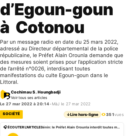
d’Egoun-goun
à Cotonou
Par un message radio en date du 25 mars 2022,
adressé au Directeur départemental de la police
républicaine, le Préfet Alain Orounla demande que
des mesures soient prises pour l’application stricte
de l’arrêté n°0026, interdisant toutes
manifestations du culte Egoun-goun dans le
Littoral.
Cochimau S. Houngbadji
Voir tous ses articles
Le 27 mar 2022 à 20:14
•
MàJ le 27 mar 2022
SOCIÉTÉ
↓
Lire hors-ligne
351
vues
🎧 ÉCOUTER L'ARTICLE
Bénin: le Préfet Alain Orounla interdit toutes manifestations d’Egoun-goun à Cotonou