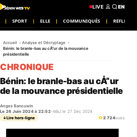
LIVE
EN
SPORT
ELLE
COMMUNIQUÉS
REFLEXIO
Accueil
Analyse et Décryptage
Bénin: le branle-bas au cÅ“ur de la mouvance
présidentielle
CHRONIQUE
Bénin: le branle-bas au cÅ“ur
de la mouvance présidentielle
Anges Banouwin
Le 26 Juin 2024 à 22:52
•
MàJ le 27 Déc 2024
↓
Lire hors-ligne
2 724
vues