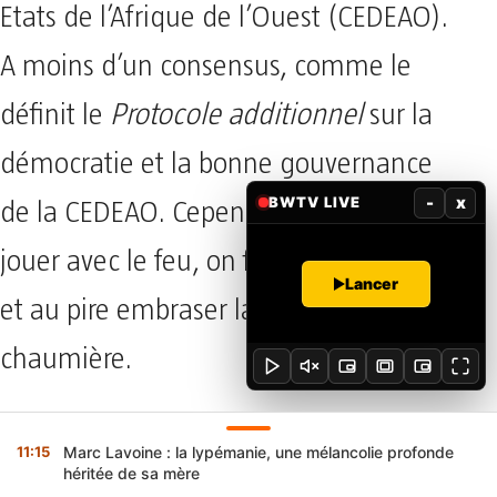
Etats de l’Afrique de l’Ouest (CEDEAO).
A moins d’un consensus, comme le
définit le
Protocole additionnel
sur la
démocratie et la bonne gouvernance
-
x
BWTV LIVE
de la CEDEAO. Cependant, à force de
jouer avec le feu, on finit par s’y brûler
Lancer
et au pire embraser la paille de la
chaumière.
Les événements douloureux qui ont
11:15
Marc Lavoine : la lypémanie, une mélancolie profonde
héritée de sa mère
émaillé les dernières consultations