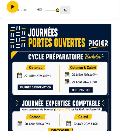
🔊
1x
0:00
/
0:00