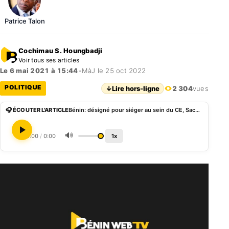
Patrice Talon
Cochimau S. Houngbadji
Voir tous ses articles
Le 6 mai 2021 à 15:44
•
MàJ le 25 oct 2022
POLITIQUE
↓
Lire hors-ligne
2 304
vues
🎧 ÉCOUTER L'ARTICLE
Bénin: désigné pour siéger au sein du CE, Sacca Lafia probable absent du prochain gouvernement
🔊
0:00
/
0:00
1x