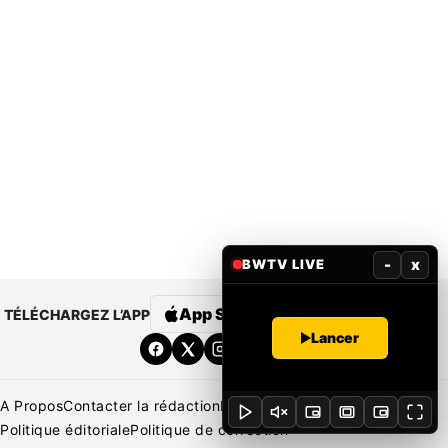
-
x
BWTV LIVE
App Store
Google Play
TÉLÉCHARGEZ L’APP
Lancer
A Propos
Contacter la rédaction
Rédaction
Mentions légales
Politique éditoriale
Politique de correction