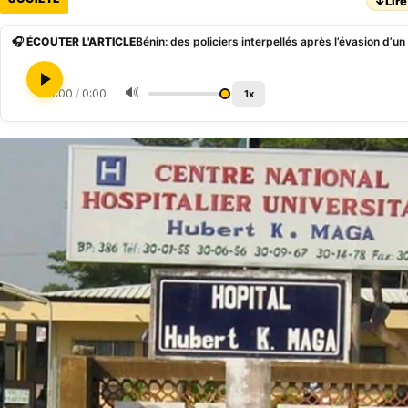
↓
Lire
🎧 ÉCOUTER L'ARTICLE
Bénin: des policiers interpellés après l’évasion d’
🔊
0:00
/
0:00
1x