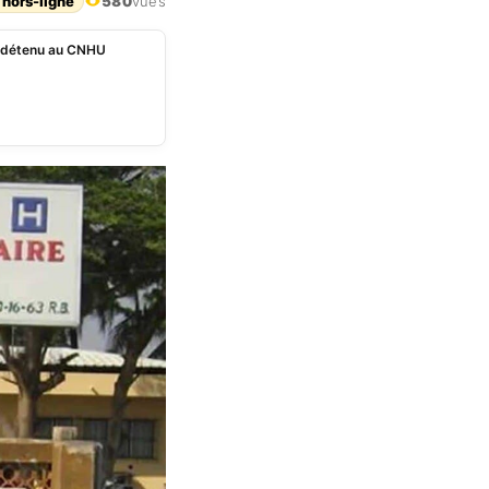
 hors-ligne
580
vues
un détenu au CNHU