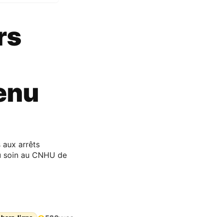
rs
tenu
 aux arrêts
au soin au CNHU de