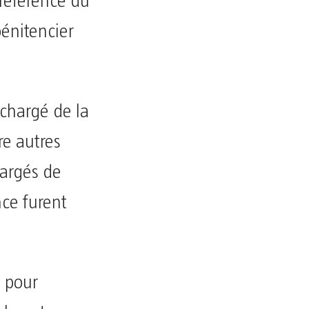
 référence du
pénitencier
 chargé de la
re autres
hargés de
nce furent
e pour