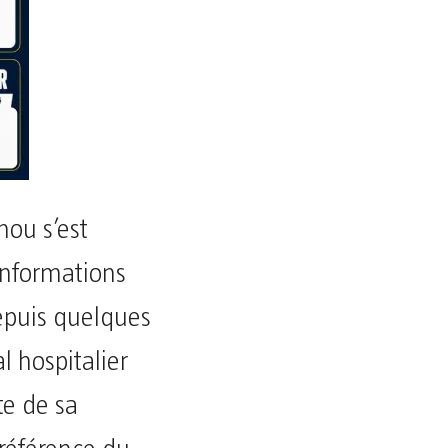
nou s’est
informations
depuis quelques
l hospitalier
te de sa