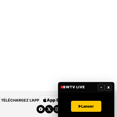
-
x
BWTV LIVE
App Store
Google Play
TÉLÉCHARGEZ L’APP
Lancer