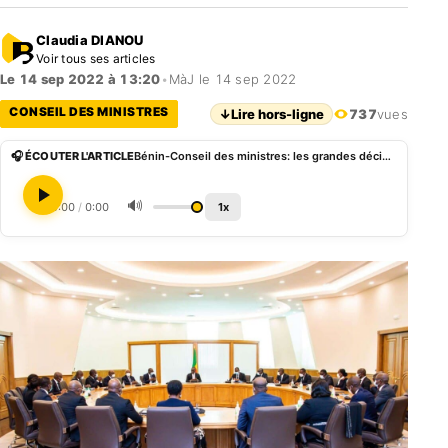
Claudia DIANOU
Voir tous ses articles
Le 14 sep 2022 à 13:20
•
MàJ le 14 sep 2022
CONSEIL DES MINISTRES
↓
Lire hors-ligne
737
vues
🎧 ÉCOUTER L'ARTICLE
Bénin-Conseil des ministres: les grandes décisions du mercredi 14 septembre 2022
🔊
0:00
/
0:00
1x