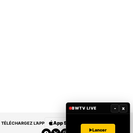
-
x
BWTV LIVE
App Store
Google Play
TÉLÉCHARGEZ L’APP
Lancer