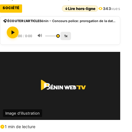
SOCIÉTÉ
↓
Lire hors-ligne
343
vues
🎧 ÉCOUTER L'ARTICLE
Bénin – Concours police: prorogation de la date de dépôt des dossiers de candidature
🔊
0:00
/
0:00
1x
Image d'illustration
1 min de lecture