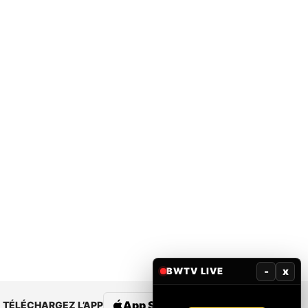
-
x
BWTV LIVE
App Store
Google Play
TÉLÉCHARGEZ L’APP