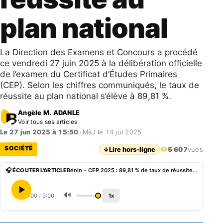
plan national
La Direction des Examens et Concours a procédé
ce vendredi 27 juin 2025 à la délibération officielle
de l’examen du Certificat d’Études Primaires
(CEP). Selon les chiffres communiqués, le taux de
réussite au plan national s’élève à 89,81 %.
Angèle M. ADANLE
Voir tous ses articles
Le 27 jun 2025 à 15:50
•
MàJ le 14 jul 2025
SOCIÉTÉ
↓
Lire hors-ligne
5 607
vues
🎧 ÉCOUTER L'ARTICLE
Bénin – CEP 2025 : 89,81 % de taux de réussite au plan national
🔊
0:00
/
0:00
1x