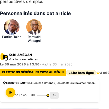
perspectives d’emploi.
Personnalités dans cet article
Patrice Talon
Romuald
Wadagni
Koffi AMÈGAN
Voir tous ses articles
Le 30 mar 2026 à 13:56
•
MàJ le 30 mar 2026
ELECTIONS GÉNÉRALES 2026 AU BÉNIN
↓
Lire hors-ligne
3 06
🎧 ÉCOUTER L'ARTICLE
Bénin: à Cotonou, les électeurs réclament libertés et emplois à la veille de la présidentielle
🔊
0:00
/
0:00
1x