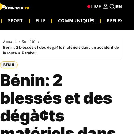
LIVE
EN
SPORT
ELLE
COMMUNIQUÉS
REFLEXION
Accueil
Société
Bénin: 2 blessés et des dégà¢ts matériels dans un accident de
la route à Parakou
BÉNIN
Bénin: 2
blessés et des
dégà¢ts
matériels dans