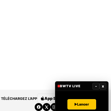
-
x
BWTV LIVE
App Store
Google Play
TÉLÉCHARGEZ L’APP
Lancer