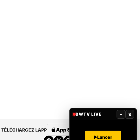
-
x
BWTV LIVE
App Store
Google Play
TÉLÉCHARGEZ L’APP
Lancer