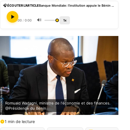
🎧 ÉCOUTER L'ARTICLE
Banque Mondiale: l’institution appuie le Bénin de 180 millions de dollars…
🔊
0:00
/
0:00
1x
Romuald Wadagni, ministre de l'économie et des finances.
@Présidence du Bénin
1 min de lecture