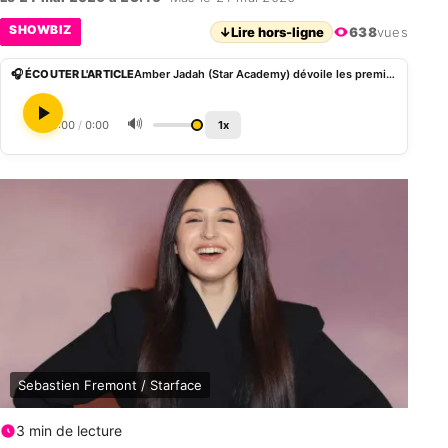
SHOWBIZ
↓
Lire hors-ligne
638
vues
🎧 ÉCOUTER L'ARTICLE
Amber Jadah (Star Academy) dévoile les premières images de son premier single
🔊
0:00
/
0:00
1x
Sebastien Fremont / Starface
3 min de lecture