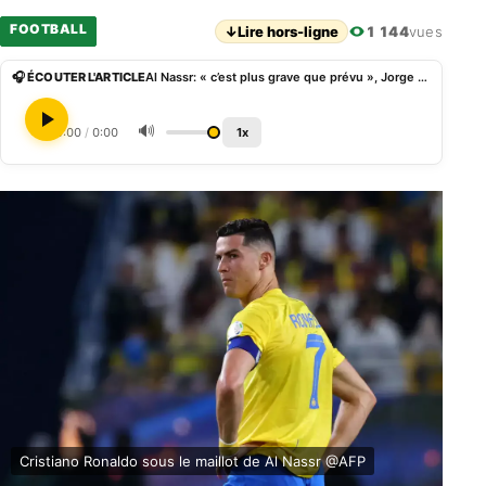
FOOTBALL
↓
Lire hors-ligne
1 144
vues
🎧 ÉCOUTER L'ARTICLE
Al Nassr: « c’est plus grave que prévu », Jorge Jesus fait le point sur la blessure de CR7
🔊
0:00
/
0:00
1x
Cristiano Ronaldo sous le maillot de Al Nassr @AFP