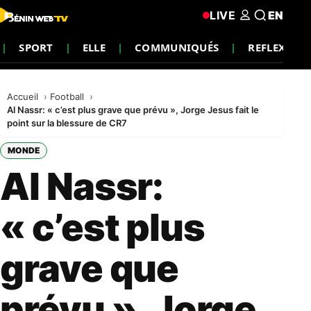
LIVE
EN
SPORT
ELLE
COMMUNIQUÉS
REFLEXION
Accueil
Football
Al Nassr: « c’est plus grave que prévu », Jorge Jesus fait le
point sur la blessure de CR7
MONDE
Al Nassr:
« c’est plus
grave que
prévu », Jorge