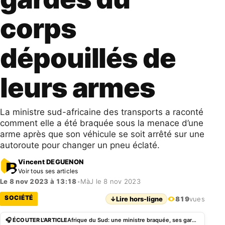
corps
dépouillés de
leurs armes
La ministre sud-africaine des transports a raconté
comment elle a été braquée sous la menace d’une
arme après que son véhicule se soit arrêté sur une
autoroute pour changer un pneu éclaté.
Vincent DEGUENON
Voir tous ses articles
Le 8 nov 2023 à 13:18
•
MàJ le 8 nov 2023
SOCIÉTÉ
↓
Lire hors-ligne
819
vues
🎧 ÉCOUTER L'ARTICLE
Afrique du Sud: une ministre braquée, ses gardes du corps dépouillés de leurs armes