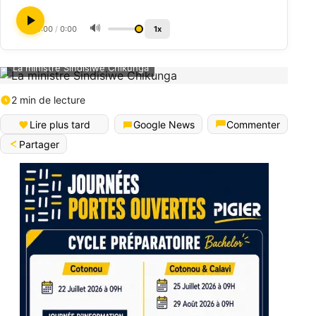
🔊
0:00
/
0:00
1x
La ministre Sindisiwe Chikunga
2 min de lecture
Lire plus tard
Google News
Commenter
Partager