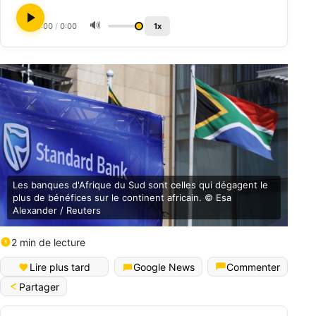
🔊
0:00
/
0:00
1x
Les banques d'Afrique du Sud sont celles qui dégagent le
plus de bénéfices sur le continent africain. © Esa
Alexander / Reuters
2 min de lecture
Lire plus tard
Google News
Commenter
Partager