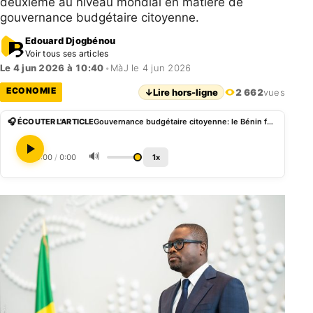
deuxième au niveau mondial en matière de
gouvernance budgétaire citoyenne.
Edouard Djogbénou
Voir tous ses articles
Le 4 jun 2026 à 10:40
•
MàJ le 4 jun 2026
ECONOMIE
↓
Lire hors-ligne
2 662
vues
🎧 ÉCOUTER L'ARTICLE
Gouvernance budgétaire citoyenne: le Bénin fait une percée en 10 ans selon les résultats de l’Open Budget Survey
🔊
0:00
/
0:00
1x