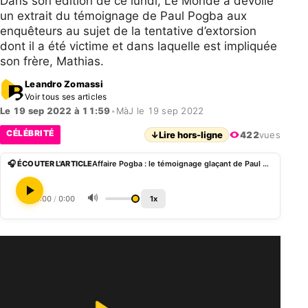
Dans son édition de ce lundi, Le Monde a dévoilé
un extrait du témoignage de Paul Pogba aux
enquêteurs au sujet de la tentative d’extorsion
dont il a été victime et dans laquelle est impliquée
son frère, Mathias.
Leandro Zomassi
Voir tous ses articles
Le 19 sep 2022 à 11:59
•
MàJ le 19 sep 2022
CÉLÉBRITÉ
↓
Lire hors-ligne
422
vues
🎧 ÉCOUTER L'ARTICLE
Affaire Pogba : le témoignage glaçant de Paul Pogba
🔊
0:00
/
0:00
1x