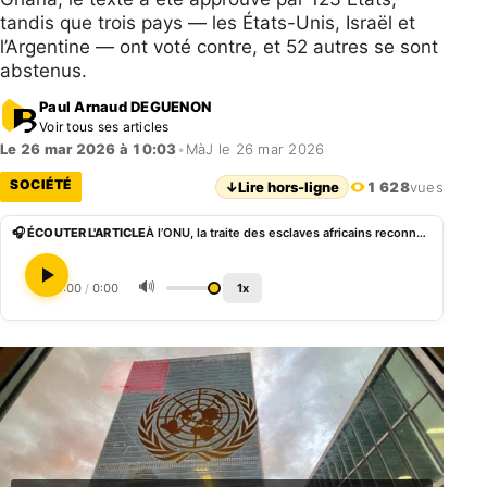
tandis que trois pays — les États-Unis, Israël et
l’Argentine — ont voté contre, et 52 autres se sont
abstenus.
Paul Arnaud DEGUENON
Voir tous ses articles
Le 26 mar 2026 à 10:03
•
MàJ le 26 mar 2026
SOCIÉTÉ
↓
Lire hors-ligne
1 628
vues
🎧 ÉCOUTER L'ARTICLE
À l’ONU, la traite des esclaves africains reconnue comme “le crime le plus grave contre l’humanité”
🔊
0:00
/
0:00
1x