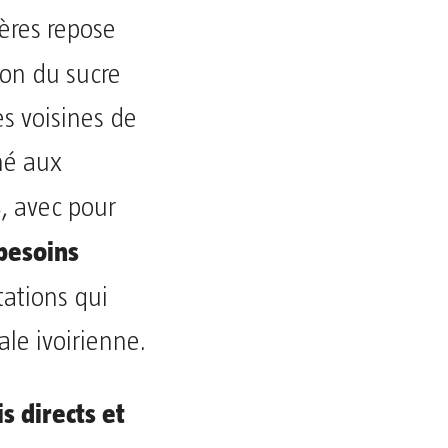
ères repose
tion du sucre
es voisines de
iné aux
s
, avec pour
besoins
tations qui
ale ivoirienne.
 directs et