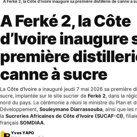
A Ferké 2, la Côte d’Ivoire inaugure sa première distillerie de canne à s
A Ferké 2, la Côte
d’Ivoire inaugure 
première distiller
canne à sucre
La
Côte d’Ivoire
a inauguré jeudi 7 mai 2026 sa première dis
sucre, implantée sur le site sucrier de
Ferké 2
, dans la rég
nord du pays. La cérémonie a réuni le ministre du Plan et d
Développement,
Souleymane Diarrassouba
, ainsi que les
la
Sucreries Africaines de Côte d’Ivoire (SUCAF-CI)
, fili
français
SOMDIAA
.
Yves YAPO