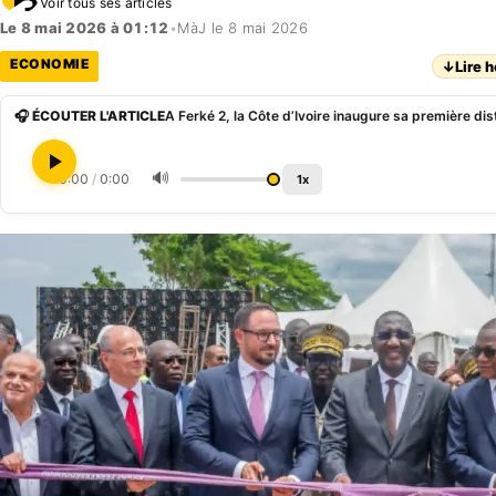
Voir tous ses articles
Le 8 mai 2026 à 01:12
•
MàJ le 8 mai 2026
ECONOMIE
↓
Lire h
🎧 ÉCOUTER L'ARTICLE
A Ferké 2, la Côte d’Ivoire inaugure sa première dis
🔊
0:00
/
0:00
1x