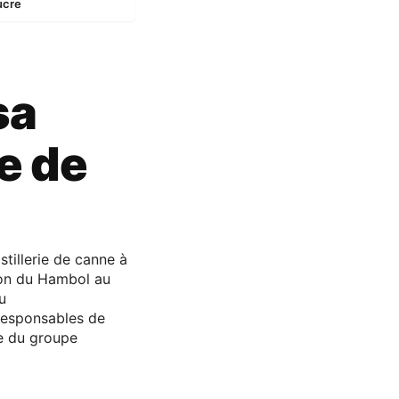
ucre
sa
ie de
tillerie de canne à
ion du Hambol au
u
 responsables de
ale du groupe