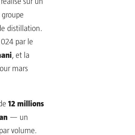
 réalisé sur un
e groupe
e distillation.
2024 par le
ani
, et la
pour mars
12 millions
 de
 an
— un
par volume.