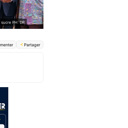
à sucre PH: DR
Partager
menter