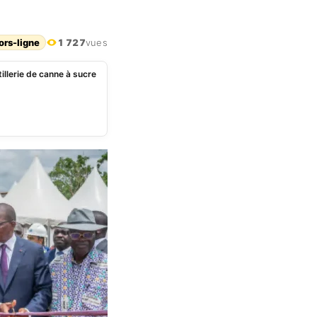
ors-ligne
1 727
vues
tillerie de canne à sucre