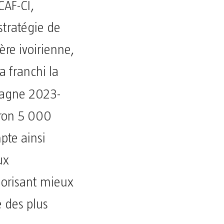
CAF-CI,
stratégie de
ière ivoirienne,
a franchi la
pagne 2023-
iron 5 000
pte ainsi
ux
alorisant mieux
e des plus