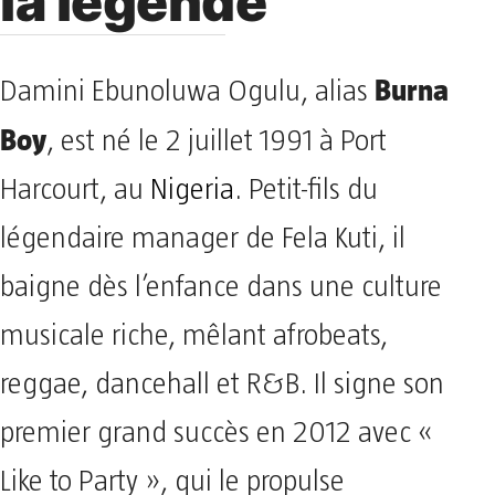
la légende
Burna
Damini Ebunoluwa Ogulu, alias
Boy
, est né le 2 juillet 1991 à Port
Harcourt, au
Nigeria
. Petit-fils du
légendaire manager de Fela Kuti, il
baigne dès l’enfance dans une culture
musicale riche, mêlant afrobeats,
reggae, dancehall et R&B. Il signe son
premier grand succès en 2012 avec «
Like to Party », qui le propulse