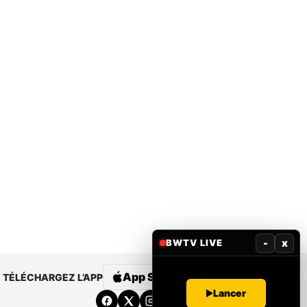
-
x
BWTV LIVE
App Store
Google Play
TÉLÉCHARGEZ L’APP
Lancer