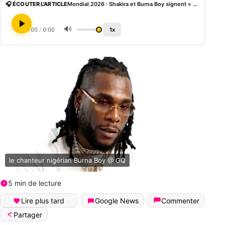
🎧 ÉCOUTER L'ARTICLE
Mondial 2026 : Shakira et Burna Boy signent « Dai Dai », l’hymne officiel de la FIFA
🔊
0:00
/
0:00
1x
le chanteur nigérian Burna Boy @ GQ
5 min de lecture
Lire plus tard
Google News
Commenter
Partager