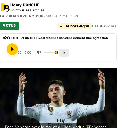
Henry DONCHE
Voir tous ses articles
Le 7 mai 2026 à 23:08
•
MàJ le 7 mai 2026
ACTUS
↓
Lire hors-ligne
1 463
vues
🎧 ÉCOUTER L'ARTICLE
Real Madrid : Valverde dément une agression de Tchouaméni et s’excuse après sa mise à l’écart
🔊
0:00
/
0:00
1x
Fede Valverde avec le maillot du Real Madrid @BeSoccer