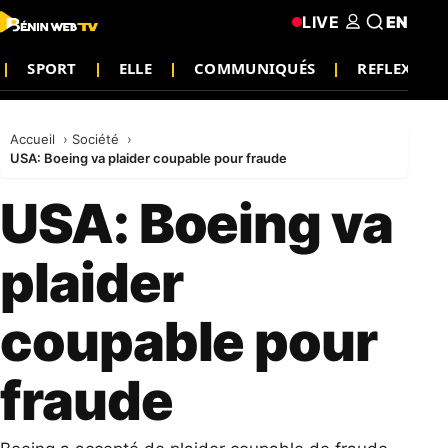
LIVE
EN
SPORT
ELLE
COMMUNIQUÉS
REFLEXION
Accueil
Société
USA: Boeing va plaider coupable pour fraude
USA: Boeing va
plaider
coupable pour
fraude