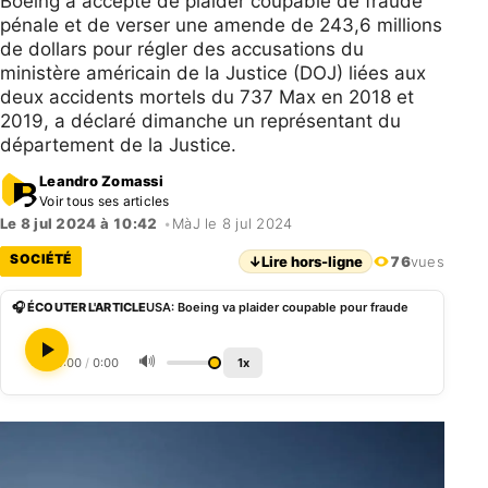
Boeing a accepté de plaider coupable de fraude
pénale et de verser une amende de 243,6 millions
de dollars pour régler des accusations du
ministère américain de la Justice (DOJ) liées aux
deux accidents mortels du 737 Max en 2018 et
2019, a déclaré dimanche un représentant du
département de la Justice.
Leandro Zomassi
Voir tous ses articles
Le 8 jul 2024 à 10:42
•
MàJ le 8 jul 2024
SOCIÉTÉ
↓
Lire hors-ligne
76
vues
🎧 ÉCOUTER L'ARTICLE
USA: Boeing va plaider coupable pour fraude
🔊
0:00
/
0:00
1x