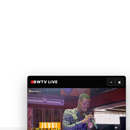
-
x
BWTV LIVE