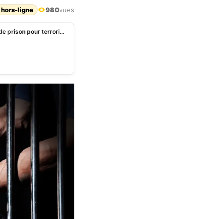
 hors-ligne
980
vues
Tunisie: un Soudanais condamné à plus de dix ans de prison pour terrorisme