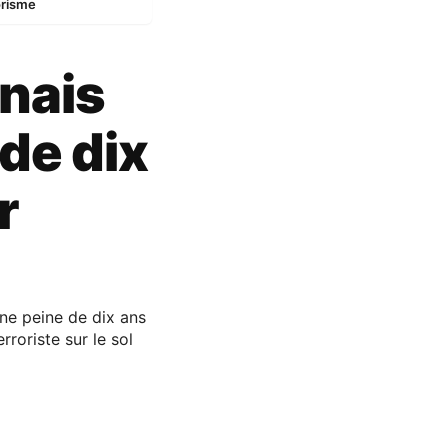
orisme
nais
de dix
r
ne peine de dix ans
roriste sur le sol