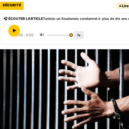
SÉCURITÉ
↓
Lire
🎧 ÉCOUTER L'ARTICLE
🔊
0:00
/
0:00
1x