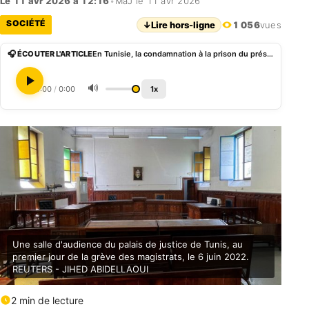
Le 11 avr 2026 à 12:16
•
MàJ le 11 avr 2026
SOCIÉTÉ
↓
Lire hors-ligne
1 056
vues
🎧 ÉCOUTER L'ARTICLE
En Tunisie, la condamnation à la prison du président de l’association des magistrats passe mal
🔊
0:00
/
0:00
1x
Une salle d'audience du palais de justice de Tunis, au
premier jour de la grève des magistrats, le 6 juin 2022.
REUTERS - JIHED ABIDELLAOUI
2 min de lecture