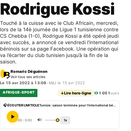
Rodrigue Kossi
Touché à la cuisse avec le Club Africain, mercredi,
lors de la 14è journée de Ligue 1 tunisienne contre
CS Chebba (1-0), Rodrigue Kossi a été opéré jeudi
avec succès, a annoncé ce vendredi l’international
béninois sur sa page Facebook. Une opération qui
va l’écarter du club tunisien jusqu’à la fin de la
saison.
Romaric Déguénon
Voir tous ses articles
Le 15 avr 2022 à 13:08
•
MàJ le 15 avr 2022
AFRIQUE-SPORT
↓
Lire hors-ligne
1 051
vues
🎧 ÉCOUTER L'ARTICLE
Tunisie: saison terminée pour l’international béninois Rodrigue Kossi
🔊
0:00
/
0:00
1x