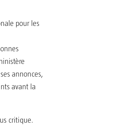
onale pour les
sonnes
ministère
n ses annonces,
nts avant la
lus critique.