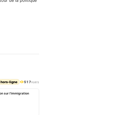
our de la politique
 hors-ligne
517
vues
on sur l’immigration