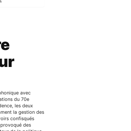
n
re
ur
éphonique avec
ations du 70e
idence, les deux
mment la gestion des
voirs confisqués
a provoqué des