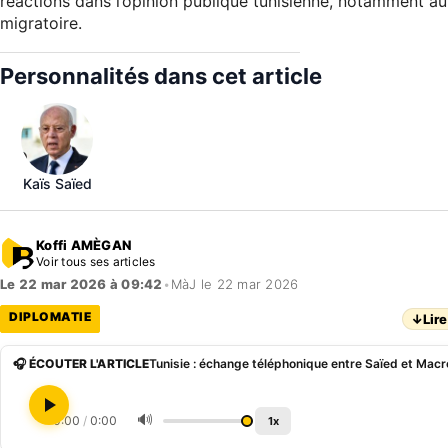
réactions dans l’opinion publique tunisienne, notamment aut
migratoire.
Personnalités dans cet article
Kaïs Saïed
Koffi AMÈGAN
Voir tous ses articles
Le 22 mar 2026 à 09:42
•
MàJ le 22 mar 2026
DIPLOMATIE
↓
Lire
🎧 ÉCOUTER L'ARTICLE
Tunisie : échange téléphonique entre Saïed et Macr
🔊
0:00
/
0:00
1x