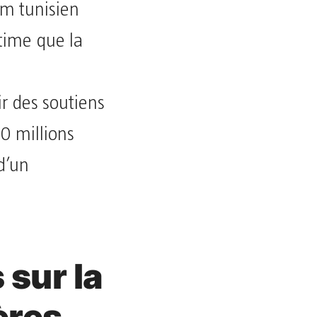
m tunisien
time que la
r des soutiens
0 millions
d’un
 sur la
ères