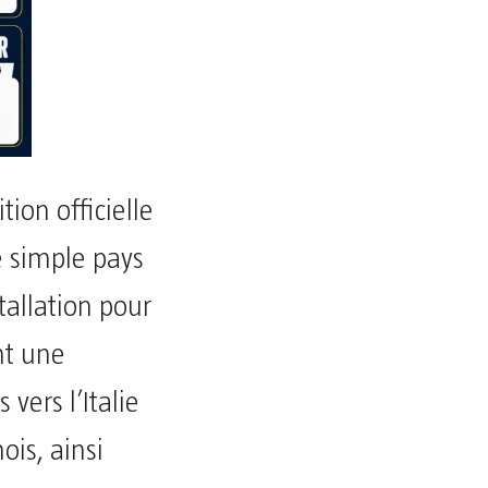
tion officielle
e simple pays
tallation pour
nt une
vers l’Italie
ois, ainsi