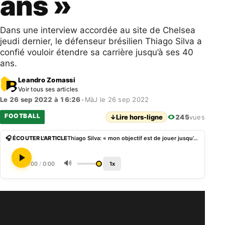
ans »
Dans une interview accordée au site de Chelsea
jeudi dernier, le défenseur brésilien Thiago Silva a
confié vouloir étendre sa carrière jusqu’à ses 40
ans.
Leandro Zomassi
Voir tous ses articles
Le 26 sep 2022 à 16:26
•
MàJ le 26 sep 2022
FOOTBALL
↓
Lire hors-ligne
245
vues
🎧 ÉCOUTER L'ARTICLE
Thiago Silva: « mon objectif est de jouer jusqu’à 40 ans »
🔊
0:00
/
0:00
1x