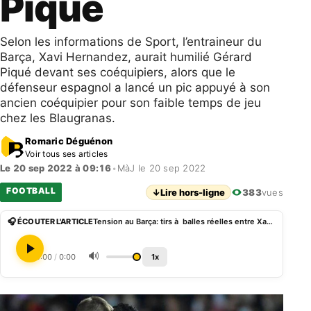
Piqué
Selon les informations de Sport, l’entraineur du
Barça, Xavi Hernandez, aurait humilié Gérard
Piqué devant ses coéquipiers, alors que le
défenseur espagnol a lancé un pic appuyé à son
ancien coéquipier pour son faible temps de jeu
chez les Blaugranas.
Romaric Déguénon
Voir tous ses articles
Le 20 sep 2022 à 09:16
•
MàJ le 20 sep 2022
FOOTBALL
↓
Lire hors-ligne
383
vues
🎧 ÉCOUTER L'ARTICLE
Tension au Barça: tirs à balles réelles entre Xavi et Piqué
🔊
0:00
/
0:00
1x